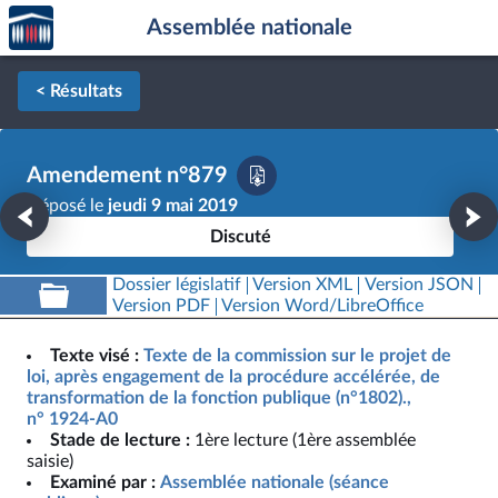
Accèder
Aller au contenu
Aller en bas de la page
Assemblée nationale
à la
page
d'accueil
< Résultats
Amendement n°879
Déposé le
jeudi 9 mai 2019
Discuté
Dossier législatif
Version XML
Version JSON
Version PDF
Version Word/LibreOffice
Texte visé :
Texte de la commission sur le projet de
loi, après engagement de la procédure accélérée, de
transformation de la fonction publique (n°1802).,
n° 1924-A0
Stade de lecture :
1ère lecture (1ère assemblée
saisie)
Examiné par :
Assemblée nationale (séance