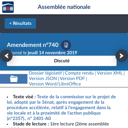
Accèder
Aller au contenu
Aller en bas de la page
Assemblée nationale
à la
page
d'accueil
< Résultats
Amendement n°740
Déposé le
jeudi 14 novembre 2019
Discuté
Dossier législatif
Compte rendu
Version XML
Version JSON
Version PDF
Version Word/LibreOffice
Texte visé :
Texte de la commission sur le projet de
loi, adopté par le Sénat, après engagement de la
procédure accélérée, relatif à l'engagement dans la
vie locale et à la proximité de l'action publique
(n°2357)., n° 2401-A0
Stade de lecture :
1ère lecture (2ème assemblée