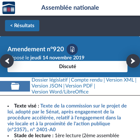
Accèder
Aller au contenu
Aller en bas de la page
Assemblée nationale
à la
page
d'accueil
< Résultats
Amendement n°920
Déposé le
jeudi 14 novembre 2019
Discuté
Dossier législatif
Compte rendu
Version XML
Version JSON
Version PDF
Version Word/LibreOffice
Texte visé :
Texte de la commission sur le projet de
loi, adopté par le Sénat, après engagement de la
procédure accélérée, relatif à l'engagement dans la
vie locale et à la proximité de l'action publique
(n°2357)., n° 2401-A0
Stade de lecture :
1ère lecture (2ème assemblée