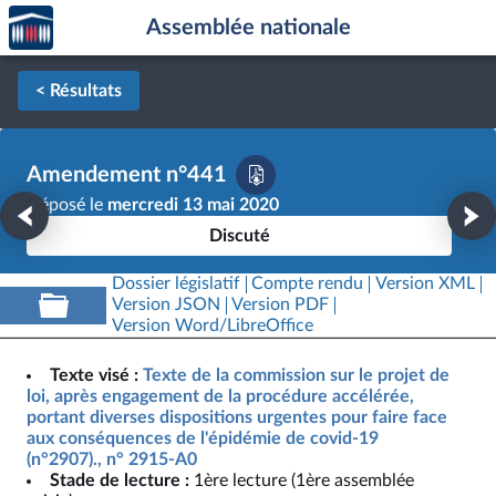
Accèder
Aller au contenu
Aller en bas de la page
Assemblée nationale
à la
page
d'accueil
< Résultats
Amendement n°441
Déposé le
mercredi 13 mai 2020
Discuté
Dossier législatif
Compte rendu
Version XML
Version JSON
Version PDF
Version Word/LibreOffice
Texte visé :
Texte de la commission sur le projet de
loi, après engagement de la procédure accélérée,
portant diverses dispositions urgentes pour faire face
aux conséquences de l'épidémie de covid-19
(n°2907)., n° 2915-A0
Stade de lecture :
1ère lecture (1ère assemblée