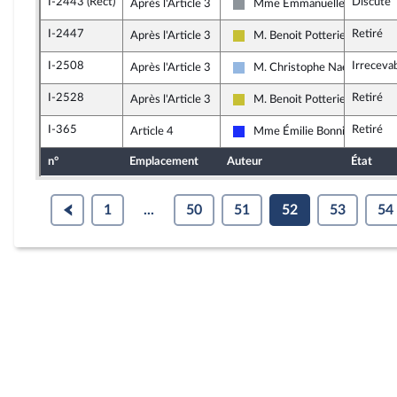
I-2443 (Rect)
Discuté
Après l'Article 3
Mme Emmanuelle Ménard
Non inscrit
I-2447
Retiré
Après l'Article 3
M. Benoit Potterie
Agir ensemble
I-2508
Irreceva
Après l'Article 3
M. Christophe Naegelen
UDI et Indépendants
I-2528
Retiré
Après l'Article 3
M. Benoit Potterie
Agir ensemble
I-365
Retiré
Article 4
Mme Émilie Bonnivard
Les Républicains
n°
Emplacement
Auteur
État
1
...
50
51
52
53
54