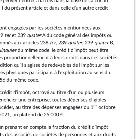
peuvent entrer à la fois dans la base de calcul du
 I du présent article et dans celle d’un autre crédit
ont engagées par les sociétés mentionnées aux
39
ter
et 239
quater
A du code général des impôts ou
onnés aux articles 238
ter
, 239
quater
, 239
quater
B,
uinquies
du même code, le crédit d’impôt peut être
iés proportionnellement à leurs droits dans ces sociétés
tion qu’il s’agisse de redevables de l’impôt sur les
es physiques participant à l’exploitation au sens du
 156 du même code.
crédit d’impôt, octroyé au titre d’un ou plusieurs
néficier une entreprise, toutes dépenses éligibles
er
céder, au titre des dépenses engagées du 1
octobre
021, un plafond de 25 000 €.
en prenant en compte la fraction du crédit d’impôt
s des associés de sociétés de personnes et aux droits