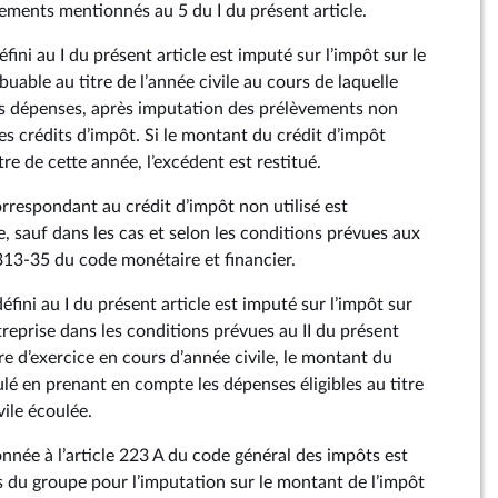
ments mentionnés au 5 du I du présent article.
défini au I du présent article est imputé sur l’impôt sur le
buable au titre de l’année civile au cours de laquelle
les dépenses, après imputation des prélèvements non
res crédits d’impôt. Si le montant du crédit d’impôt
tre de cette année, l’excédent est restitué.
orrespondant au crédit d’impôt non utilisé est
le, sauf dans les cas et selon les conditions prévues aux
 313‑35 du code monétaire et financier.
 défini au I du présent article est imputé sur l’impôt sur
ntreprise dans les conditions prévues au II du présent
ure d’exercice en cours d’année civile, le montant du
ulé en prenant en compte les dépenses éligibles au titre
vile écoulée.
nnée à l’article 223 A du code général des impôts est
s du groupe pour l’imputation sur le montant de l’impôt