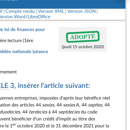
if
Compte rendu
Version XML
Version JSON
ersion Word/LibreOffice
de loi de finances pour
ADOPTÉ
ère lecture (1ère
(jeudi 15 octobre 2020)
blée nationale (séance
rnement
 3, insérer l'article suivant:
moyennes entreprises, imposées d’après leur bénéfice réel
ation des articles 44
sexies
, 44
sexies
A, 44
septies
, 44
duodecies,
44
terdecies
à 44
septdecies
du code
vent bénéficier d’un crédit d’impôt au titre des
er
e le 1
octobre 2020 et le 31 décembre 2021 pour la