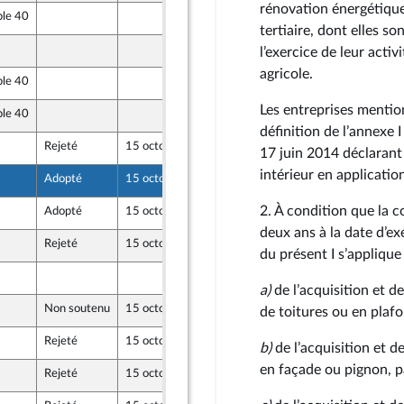
rénovation énergétique
ble 40
7 octobre 2020
tertiaire, dont elles so
8 octobre 2020
l’exercice de leur activ
agricole.
ble 40
8 octobre 2020
Les entreprises mentio
ble 40
8 octobre 2020
définition de l’annexe
Rejeté
15 octobre 2020
8 octobre 2020
17 juin 2014 déclarant
intérieur en applicatio
Adopté
15 octobre 2020
8 octobre 2020
2. À condition que la 
Adopté
15 octobre 2020
8 octobre 2020
deux ans à la date d’e
Rejeté
15 octobre 2020
8 octobre 2020
du présent I s’applique
8 octobre 2020
a)
de l’acquisition et d
Non soutenu
15 octobre 2020
8 octobre 2020
de toitures ou en plaf
Rejeté
15 octobre 2020
8 octobre 2020
b)
de l’acquisition et d
en façade ou pignon, par
Rejeté
15 octobre 2020
8 octobre 2020