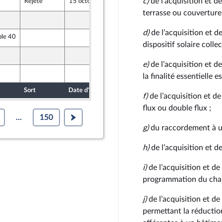
c)
de l’acquisition et d
Rejeté
15 octobre 2020
8 octobre 2020
terrasse ou couverture 
8 octobre 2020
d)
de l’acquisition et de
ble 40
8 octobre 2020
dispositif solaire colle
8 octobre 2020
e)
de l’acquisition et d
5 octobre 2020
la finalité essentielle 
Sort
Date d'examen
Date de dépôt
f)
de l’acquisition et d
flux ou double flux ;
...
150
g)
du raccordement à un
h)
de l’acquisition et d
i)
de l’acquisition et de
programmation du chauf
j)
de l’acquisition et de
permettant la réductio