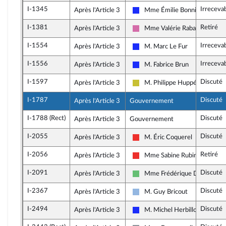
I-1345
Irreceva
Après l'Article 3
Mme Émilie Bonnivard
Les Républicains
I-1381
Retiré
Après l'Article 3
Mme Valérie Rabault
Socialistes et apparentés
I-1554
Irreceva
Après l'Article 3
M. Marc Le Fur
Les Républicains
I-1556
Irreceva
Après l'Article 3
M. Fabrice Brun
Les Républicains
I-1597
Discuté
Après l'Article 3
M. Philippe Huppé
Agir ensemble
I-1787
Discuté
Après l'Article 3
Gouvernement
I-1788 (Rect)
Discuté
Après l'Article 3
Gouvernement
I-2055
Discuté
Après l'Article 3
M. Éric Coquerel
La France insoumise
I-2056
Retiré
Après l'Article 3
Mme Sabine Rubin
La France insoumise
I-2091
Discuté
Après l'Article 3
Mme Frédérique Dumas
Libertés et Territoires
I-2367
Discuté
Après l'Article 3
M. Guy Bricout
UDI et Indépendants
I-2494
Discuté
Après l'Article 3
M. Michel Herbillon
Les Républicains