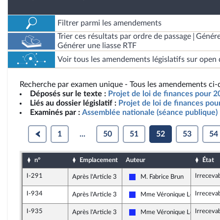
Filtrer parmi les amendements
Trier ces résultats par ordre de passage
Génére
Générer une liasse RTF
Voir tous les amendements législatifs sur open 
Recherche par examen unique - Tous les amendements ci-d
Déposés sur le texte :
Projet de loi de finances pour 
Liés au dossier législatif :
Projet de loi de finances po
Examinés par :
Assemblée nationale (séance publique)
1
...
50
51
52
53
54
n°
Emplacement
Auteur
État
I-291
Irreceva
Après l'Article 3
M. Fabrice Brun
Les Républicains
I-934
Irreceva
Après l'Article 3
Mme Véronique Louwagie
Les Républicains
I-935
Irreceva
Après l'Article 3
Mme Véronique Louwagie
Les Républicains