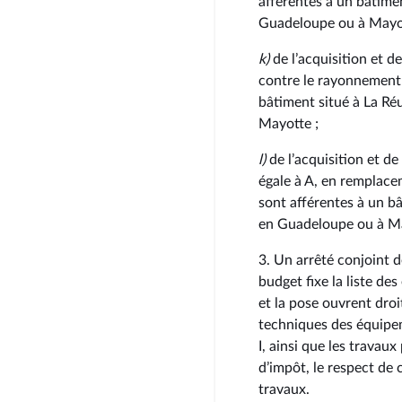
afférentes à un bâtime
Guadeloupe ou à Mayot
k)
de l’acquisition et d
contre le rayonnement 
bâtiment situé à La R
Mayotte ;
l)
de l’acquisition et de
égale à A, en remplace
sont afférentes à un b
en Guadeloupe ou à M
3. Un arrêté conjoint d
budget fixe la liste de
et la pose ouvrent droit
techniques des équipem
I, ainsi que les travaux
d’impôt, le respect de c
travaux.