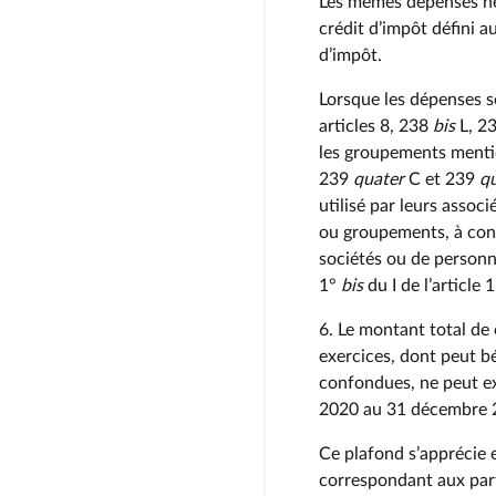
Les mêmes dépenses ne 
crédit d’impôt défini au
d’impôt.
Lorsque les dépenses s
articles 8, 238
bis
L, 2
les groupements menti
239
quater
C et 239
q
utilisé par leurs assoc
ou groupements, à condi
sociétés ou de personn
1°
bis
du I de l’article
6. Le montant total de 
exercices, dont peut bé
confondues, ne peut ex
2020 au 31 décembre 2
Ce plafond s’apprécie 
correspondant aux part