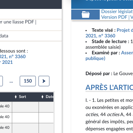
Dossier législat
Version PDF
V
r une liasse PDF
Texte visé :
Projet 
data
2021, n° 3360
Stade de lecture :
1
assemblée saisie)
essous sont :
Examiné par :
Assem
2021, n° 3360
publique)
ur 2021
Déposé par :
Le Gouve
...
150
APRÈS L'ARTICLE
Sort
Date d'examen
Date de dépôt
I. - 1. Les petites et 
ble 40
4 octobre 2020
ou exonérées en applic
octies
, 44
octies
A, 44
ble 40
7 octobre 2020
général des impôts, peu
ble 40
7 octobre 2020
dépenses engagées entr