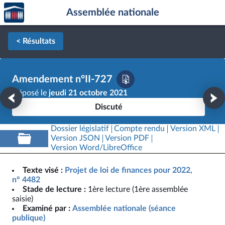
Accèder
Aller au contenu
Aller en bas de la page
Assemblée nationale
à la
page
d'accueil
< Résultats
Amendement n°II-727
Déposé le
jeudi 21 octobre 2021
Discuté
Dossier législatif
Compte rendu
Version XML
Version JSON
Version PDF
Version Word/LibreOffice
Texte visé :
Projet de loi de finances pour 2022,
n° 4482
Stade de lecture :
1ère lecture (1ère assemblée
saisie)
Examiné par :
Assemblée nationale (séance
publique)