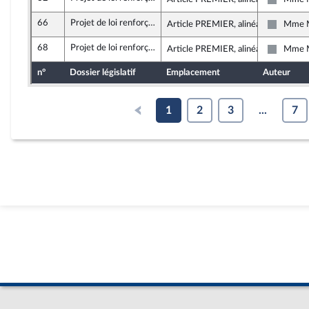
Non insc
66
Projet de loi renforçant les outils de gestion de la crise sanitaire et modifiant le code de la santé publique
Article PREMIER, alinéa 6
Mme M
Non insc
68
Projet de loi renforçant les outils de gestion de la crise sanitaire et modifiant le code de la santé publique
Article PREMIER, alinéa 6
Mme M
Non insc
n°
Dossier législatif
Emplacement
Auteur
1
2
3
...
7