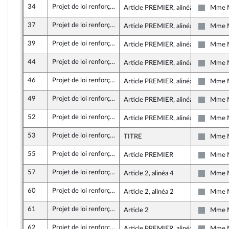
34
Projet de loi renforçant les outils de gestion de la crise sanitaire et modifiant le code de la santé publique
Article PREMIER, alinéa 24
Mme M
Non insc
37
Projet de loi renforçant les outils de gestion de la crise sanitaire et modifiant le code de la santé publique
Article PREMIER, alinéa 25
Mme M
Non insc
39
Projet de loi renforçant les outils de gestion de la crise sanitaire et modifiant le code de la santé publique
Article PREMIER, alinéa 30
Mme M
Non insc
44
Projet de loi renforçant les outils de gestion de la crise sanitaire et modifiant le code de la santé publique
Article PREMIER, alinéa 33
Mme M
Non insc
46
Projet de loi renforçant les outils de gestion de la crise sanitaire et modifiant le code de la santé publique
Article PREMIER, alinéa 34
Mme M
Non insc
49
Projet de loi renforçant les outils de gestion de la crise sanitaire et modifiant le code de la santé publique
Article PREMIER, alinéa 58
Mme M
Non insc
52
Projet de loi renforçant les outils de gestion de la crise sanitaire et modifiant le code de la santé publique
Article PREMIER, alinéa 60
Mme M
Non insc
53
Projet de loi renforçant les outils de gestion de la crise sanitaire et modifiant le code de la santé publique
TITRE
Mme M
Non insc
55
Projet de loi renforçant les outils de gestion de la crise sanitaire et modifiant le code de la santé publique
Article PREMIER
Mme M
Non insc
57
Projet de loi renforçant les outils de gestion de la crise sanitaire et modifiant le code de la santé publique
Article 2, alinéa 4
Mme M
Non insc
60
Projet de loi renforçant les outils de gestion de la crise sanitaire et modifiant le code de la santé publique
Article 2, alinéa 2
Mme M
Non insc
61
Projet de loi renforçant les outils de gestion de la crise sanitaire et modifiant le code de la santé publique
Article 2
Mme M
Non insc
62
Projet de loi renforçant les outils de gestion de la crise sanitaire et modifiant le code de la santé publique
Article PREMIER, alinéa 5
Mme M