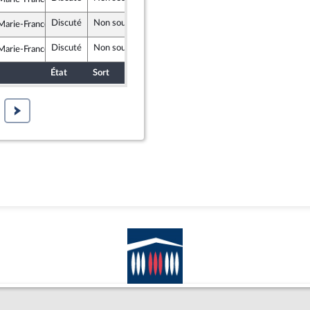
rit
Discuté
Non soutenu
14 janvier 2022
arie-France Lorho
rit
Discuté
Non soutenu
14 janvier 2022
arie-France Lorho
rit
État
Sort
Date d'examen
Examiné par