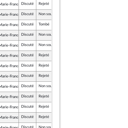
Discuté
Rejeté
15 janvier 2022
arie-France Lorho
rit
Discuté
Non soutenu
15 janvier 2022
arie-France Lorho
rit
Discuté
Tombé
15 janvier 2022
arie-France Lorho
rit
Discuté
Non soutenu
15 janvier 2022
arie-France Lorho
rit
Discuté
Non soutenu
15 janvier 2022
arie-France Lorho
rit
Discuté
Rejeté
15 janvier 2022
arie-France Lorho
rit
Discuté
Rejeté
15 janvier 2022
arie-France Lorho
rit
Discuté
Rejeté
15 janvier 2022
arie-France Lorho
rit
Discuté
Non soutenu
14 janvier 2022
arie-France Lorho
rit
Discuté
Rejeté
15 janvier 2022
arie-France Lorho
rit
Discuté
Rejeté
15 janvier 2022
arie-France Lorho
rit
Discuté
Rejeté
15 janvier 2022
arie-France Lorho
rit
Discuté
Non soutenu
14 janvier 2022
arie-France Lorho