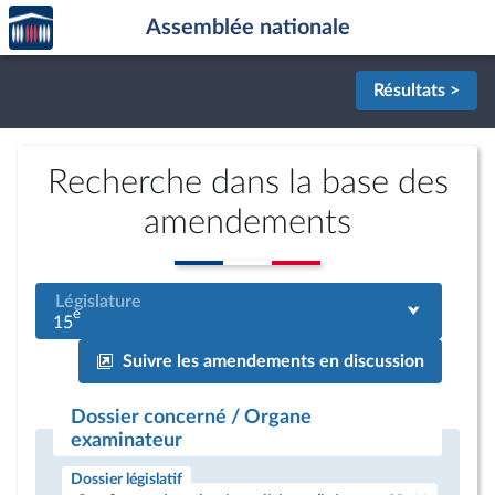
Accèder
Aller au contenu
Aller en bas de la page
Assemblée nationale
à la
page
d'accueil
Résultats >
Recherche dans la base des
amendements
Législature
e
15
Suivre les amendements en discussion
Dossier concerné / Organe
examinateur
Dossier législatif