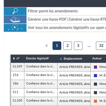
Filtrer parmi les amendements
Générer une liasse PDF
Générer une liasse RT
Voir tous les amendements législatifs sur open 
1
2
3
...
32
n°
Dossier législatif
Auteur
Emplacement
CL109
Confiance dans la vie politique (loi organique)
Article PREMIER, alinéa 5
Mme 
La Rép
216
Confiance dans la vie politique (loi organique)
Article PREMIER, alinéa 8
M. É
Les Ré
186
Confiance dans la vie politique (loi organique)
Article PREMIER, alinéa 13
Mme 
Nouve
CL1
Confiance dans la vie politique (loi organique)
Article PREMIER, alinéa 13
Mme 
Nouve
CL100
Confiance dans la vie politique (loi organique)
Article PREMIER, alinéa 13
M. E
Mouve