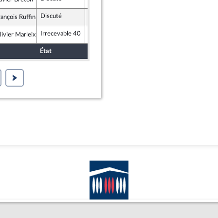
publicains
Discuté
Retiré
28 juillet 2017
rançois Ruffin
nce insoumise
Irrecevable 40
livier Marleix
publicains
État
Sort
Date d'examen
Examiné 