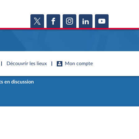
Découvrir les lieux
Mon compte
s en discussion
s
s
Histoire
S'inscrire
ie
Juniors
ports d'information
Dossiers législatifs
Anciennes législatures
ports d'enquête
Budget et sécurité sociale
Vous n'avez pas encore de compte ?
ssemblée ...
Enregistrez-vous
orts législatifs
Questions écrites et orales
Liens vers les sites publics
orts sur l'application des lois
Comptes rendus des débats
mètre de l’application des lois