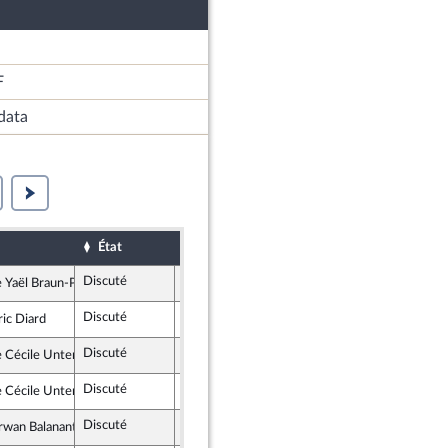
F
data
État
Sort
Date d'examen
Examiné 
Discuté
Adopté
19 juillet 2017
Yaël Braun-Pivet
ublique en Marche
Discuté
Adopté
28 juillet 2017
ric Diard
publicains
Discuté
Retiré
28 juillet 2017
Cécile Untermaier
lle Gauche
Discuté
Adopté
19 juillet 2017
Cécile Untermaier
lle Gauche
Discuté
Adopté
19 juillet 2017
rwan Balanant
ment Démocrate et apparentés