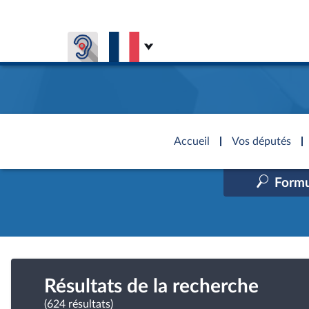
Aller au contenu
Aller en bas de la page
Accèder à
la page
Accueil
Vos députés
d'accueil
Formu
Présiden
Séance p
Rôle et p
Visiter l
Général
CONNEXION & INSCRIPTION
CONNAÎTRE L'ASSEMBLÉE
VOS DÉPUTÉS
Fiches « C
DÉCOUVRIR LES LIEUX
577 dépu
Commissi
Visite vi
TRAVAUX PARLEMENTAIRES
Organisa
Groupes 
Europe et
Assister
Présidenc
Élections
Contrôle
Accès de
Bureau
Co
l’Assemb
Congrès
Résultats de la recherche
Les évèn
Pétitions
(624 résultats)