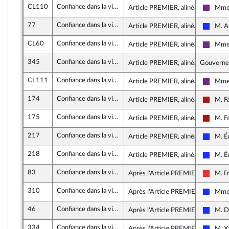
CL110
Confiance dans la vie politique (loi organique)
Article PREMIER, alinéa 13
Mme 
La Rép
77
Confiance dans la vie politique (loi organique)
Article PREMIER, alinéa 13
M. A
Les Ré
CL60
Confiance dans la vie politique (loi organique)
Article PREMIER, alinéa 13
Mme 
La Rép
345
Confiance dans la vie politique (loi organique)
Article PREMIER, alinéa 14
Gouvern
CL111
Confiance dans la vie politique (loi organique)
Article PREMIER, alinéa 15
Mme 
La Rép
174
Confiance dans la vie politique (loi organique)
Article PREMIER, alinéa 15
M. F
Gauche
175
Confiance dans la vie politique (loi organique)
Article PREMIER, alinéa 15
M. F
Gauche
217
Confiance dans la vie politique (loi organique)
Article PREMIER, alinéa 18
M. É
Les Ré
218
Confiance dans la vie politique (loi organique)
Article PREMIER, alinéa 19
M. É
Les Ré
83
Confiance dans la vie politique (loi organique)
Après l'Article PREMIER
M. F
La Fra
310
Confiance dans la vie politique (loi organique)
Après l'Article PREMIER
Mme 
Les Ré
46
Confiance dans la vie politique (loi organique)
Après l'Article PREMIER
M. D
Les Ré
334
Confiance dans la vie politique (loi organique)
Après l'Article PREMIER
M. X