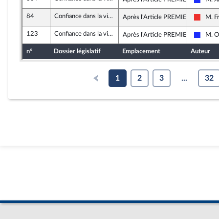
Les Ré
84
Confiance dans la vie politique (loi organique)
Après l'Article PREMIER
M. F
La Fra
123
Confiance dans la vie politique (loi organique)
Après l'Article PREMIER
M. O
Les Ré
n°
Dossier législatif
Emplacement
Auteur
1
2
3
...
32