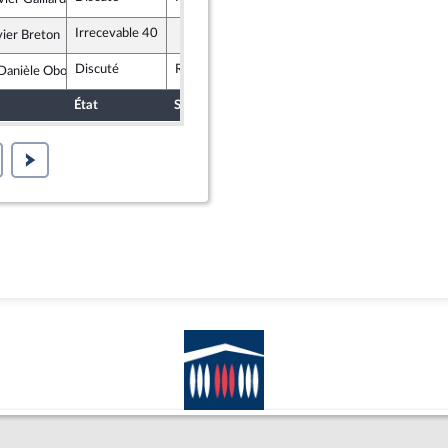
blique en Marche
Irrecevable 40
ier Breton
ublicains
Discuté
Rejeté
20 juillet 2017
anièle Obono
ce insoumise
État
Sort
Date d'examen
Examiné p