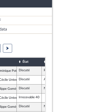
F
data
État
Sort
Date d'examen
Examiné p
Discuté
Retiré
20 juillet 2017
minique Potier
e Gauche
Discuté
Adopté
19 juillet 2017
écile Untermaier
e Gauche
Discuté
Non soutenu
20 juillet 2017
ilippe Gomès
tructifs : républicains, UDI, indépendants
Irrecevable 40
écile Untermaier
e Gauche
Discuté
Non soutenu
20 juillet 2017
ilippe Gomès
tructifs : républicains, UDI, indépendants