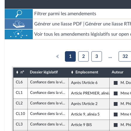
Filtrer parmi les amendements
Générer une liasse PDF
Générer une liasse RT
Voir tous les amendements législatifs sur open 
1
2
3
...
32
n°
Dossier législatif
Emplacement
Auteur
CL6
Confiance dans la vie politique (loi organique)
Après l'Article 6
M. Do
Nouvell
CL1
Confiance dans la vie politique (loi organique)
Article PREMIER, alinéa 13
Mme C
Nouvell
CL2
Confiance dans la vie politique (loi organique)
Après l'Article 2
M. Ph
Les Cons
CL10
Confiance dans la vie politique (loi organique)
Article 9, alinéa 5
Mme C
Nouvell
CL3
Confiance dans la vie politique (loi organique)
Article 9 BIS
M. Ph
Les Cons