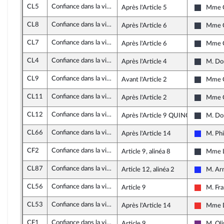
CL5
Confiance dans la vie politique (loi organique)
Après l'Article 5
Mme C
Nouvell
CL8
Confiance dans la vie politique (loi organique)
Après l'Article 6
Mme C
Nouvell
CL7
Confiance dans la vie politique (loi organique)
Après l'Article 6
Mme C
Nouvell
CL4
Confiance dans la vie politique (loi organique)
Après l'Article 4
M. Do
Nouvell
CL9
Confiance dans la vie politique (loi organique)
Avant l'Article 2
Mme C
Nouvell
CL11
Confiance dans la vie politique (loi organique)
Après l'Article 2
Mme C
Nouvell
CL12
Confiance dans la vie politique (loi organique)
Après l'Article 9 QUINQUIES
M. Do
Nouvell
CL66
Confiance dans la vie politique (loi organique)
Après l'Article 14
M. Phi
Les Rép
CF2
Confiance dans la vie politique (loi organique)
Article 9, alinéa 8
Mme L
Les Cons
CL87
Confiance dans la vie politique (loi organique)
Article 12, alinéa 2
M. Arn
Les Rép
CL56
Confiance dans la vie politique (loi organique)
Article 9
M. Fra
La Fran
CL53
Confiance dans la vie politique (loi organique)
Après l'Article 14
Mme D
La Fran
CF1
Confiance dans la vie politique (loi organique)
Article 9
M. Oli