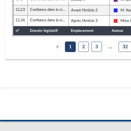
La Répu
CL23
Confiance dans la vie politique (loi organique)
Avant l'Article 2
M. Xav
Les Rép
CL36
Confiance dans la vie politique (loi organique)
Après l'Article 3
Mme D
La Fran
n°
Dossier législatif
Emplacement
Auteur
1
2
3
...
32