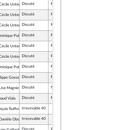
Discuté
Retiré
20 juillet 2017
écile Untermaier
e Gauche
Discuté
Rejeté
20 juillet 2017
écile Untermaier
e Gauche
Discuté
Rejeté
20 juillet 2017
écile Untermaier
e Gauche
Discuté
Rejeté
20 juillet 2017
minique Potier
e Gauche
Discuté
Retiré
20 juillet 2017
écile Untermaier
e Gauche
Discuté
Retiré
20 juillet 2017
écile Untermaier
e Gauche
Discuté
Rejeté
20 juillet 2017
minique Potier
e Gauche
Discuté
Rejeté
20 juillet 2017
lippe Gosselin
ublicains
Discuté
Non soutenu
ise Magnier
tructifs : républicains, UDI, indépendants
Discuté
Non soutenu
20 juillet 2017
aud Viala
ublicains
Irrecevable 40
nçois Ruffin
ce insoumise
Irrecevable 40
anièle Obono
ce insoumise
Discuté
Retiré
vier Gaillard