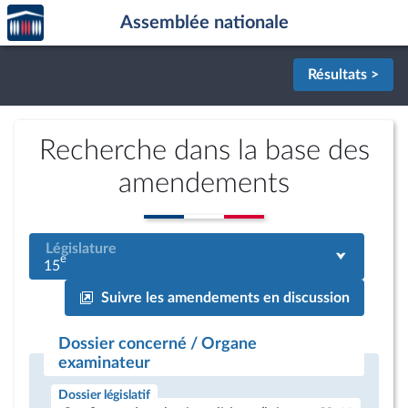
Accèder
Aller au contenu
Aller en bas de la page
Assemblée nationale
à la
page
d'accueil
Résultats >
Recherche dans la base des
amendements
Législature
e
15
Suivre les amendements en discussion
Dossier concerné / Organe
examinateur
Dossier législatif