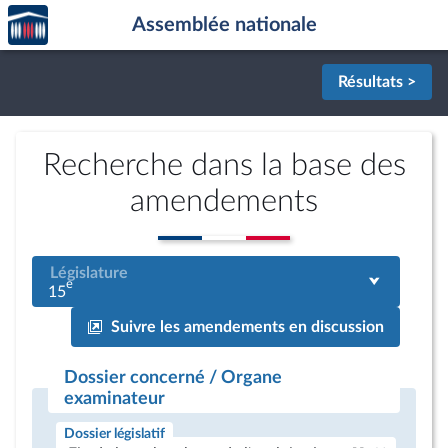
Accèder
Aller au contenu
Aller en bas de la page
Assemblée nationale
à la
page
d'accueil
Résultats >
Recherche dans la base des
amendements
Législature
e
15
Suivre les amendements en discussion
Dossier concerné / Organe
examinateur
Dossier législatif