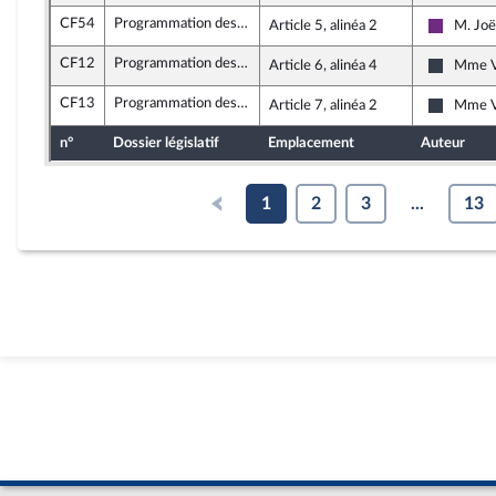
CF54
Programmation des finances publiques 2018 - 2022
Article 5, alinéa 2
M. Joë
La Répu
CF12
Programmation des finances publiques 2018 - 2022
Article 6, alinéa 4
Mme Va
Nouvell
CF13
Programmation des finances publiques 2018 - 2022
Article 7, alinéa 2
Mme Va
Nouvell
n°
Dossier législatif
Emplacement
Auteur
1
2
3
...
13