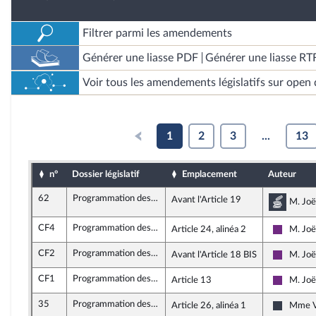
Filtrer parmi les amendements
Générer une liasse PDF
Générer une liasse RT
Voir tous les amendements législatifs sur open 
1
2
3
...
13
n°
Dossier législatif
Emplacement
Auteur
62
Programmation des finances publiques 2018 - 2022
Avant l'Article 19
Commi
M. Joë
CF4
Programmation des finances publiques 2018 - 2022
Article 24, alinéa 2
M. Joë
La Répu
CF2
Programmation des finances publiques 2018 - 2022
Avant l'Article 18 BIS
M. Joë
La Répu
CF1
Programmation des finances publiques 2018 - 2022
Article 13
M. Joë
La Répu
35
Programmation des finances publiques 2018 - 2022
Article 26, alinéa 1
Mme Va
Nouvell