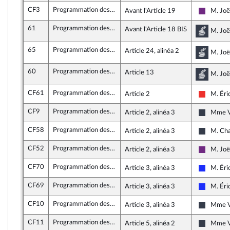
CF3
Programmation des finances publiques 2018 - 2022
Avant l'Article 19
M. Joë
La Répu
61
Programmation des finances publiques 2018 - 2022
Avant l'Article 18 BIS
Commi
M. Joë
65
Programmation des finances publiques 2018 - 2022
Article 24, alinéa 2
Commi
M. Joë
60
Programmation des finances publiques 2018 - 2022
Article 13
Commi
M. Joë
CF61
Programmation des finances publiques 2018 - 2022
Article 2
M. Éri
La Franc
CF9
Programmation des finances publiques 2018 - 2022
Article 2, alinéa 3
Mme Va
Nouvell
CF58
Programmation des finances publiques 2018 - 2022
Article 2, alinéa 3
M. Cha
Les Cons
CF52
Programmation des finances publiques 2018 - 2022
Article 2, alinéa 3
M. Joë
La Répu
CF70
Programmation des finances publiques 2018 - 2022
Article 3, alinéa 3
M. Éri
Les Répu
CF69
Programmation des finances publiques 2018 - 2022
Article 3, alinéa 3
M. Éri
Les Répu
CF10
Programmation des finances publiques 2018 - 2022
Article 3, alinéa 3
Mme Va
Nouvell
CF11
Programmation des finances publiques 2018 - 2022
Article 5, alinéa 2
Mme Va
Nouvell