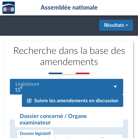
Accèder
Aller au contenu
Aller en bas de la page
Assemblée nationale
à la
page
d'accueil
Résultats >
Recherche dans la base des
amendements
Législature
e
15
Suivre les amendements en discussion
Dossier concerné / Organe
examinateur
Dossier législatif