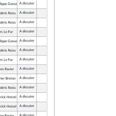
A discuter
Assemblée nationale (séance publique)
lippe Gosselin
ublicains
A discuter
Assemblée nationale (séance publique)
déric Reiss
ublicains
A discuter
Assemblée nationale (séance publique)
déric Reiss
ublicains
A discuter
Assemblée nationale (séance publique)
rc Le Fur
ublicains
A discuter
Assemblée nationale (séance publique)
lippe Gosselin
ublicains
A discuter
Assemblée nationale (séance publique)
déric Reiss
ublicains
A discuter
Assemblée nationale (séance publique)
rc Le Fur
ublicains
A discuter
Assemblée nationale (séance publique)
ien Ravier
ublicains
A discuter
Assemblée nationale (séance publique)
ier Breton
ublicains
A discuter
Assemblée nationale (séance publique)
déric Reiss
ublicains
A discuter
Assemblée nationale (séance publique)
rick Hetzel
ublicains
A discuter
Assemblée nationale (séance publique)
rick Hetzel
ublicains
A discuter
Assemblée nationale (séance publique)
ien Ravier