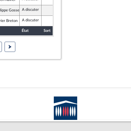
ublicains
A discuter
Assemblée nationale (séance publique)
lippe Gosselin
ublicains
A discuter
Assemblée nationale (séance publique)
ier Breton
ublicains
État
Sort
Date d'examen
Examiné par