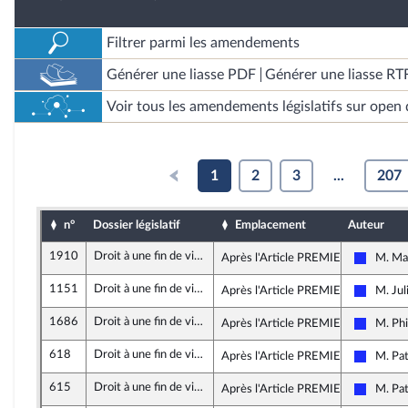
Filtrer parmi les amendements
Générer une liasse PDF
Générer une liasse RT
Voir tous les amendements législatifs sur open 
1
2
3
...
207
n°
Dossier législatif
Emplacement
Auteur
1910
Droit à une fin de vie libre et choisie
Après l'Article PREMIER
M. Ma
Les Rép
1151
Droit à une fin de vie libre et choisie
Après l'Article PREMIER
M. Jul
Les Rép
1686
Droit à une fin de vie libre et choisie
Après l'Article PREMIER
M. Phi
Les Rép
618
Droit à une fin de vie libre et choisie
Après l'Article PREMIER
M. Pat
Les Rép
615
Droit à une fin de vie libre et choisie
Après l'Article PREMIER
M. Pat
Les Rép