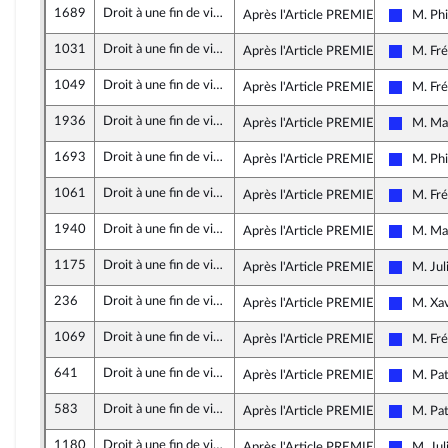
1689
Droit à une fin de vie libre et choisie
Après l'Article PREMIER
M. Phi
Les Rép
1031
Droit à une fin de vie libre et choisie
Après l'Article PREMIER
M. Fré
Les Rép
1049
Droit à une fin de vie libre et choisie
Après l'Article PREMIER
M. Fré
Les Rép
1936
Droit à une fin de vie libre et choisie
Après l'Article PREMIER
M. Ma
Les Rép
1693
Droit à une fin de vie libre et choisie
Après l'Article PREMIER
M. Phi
Les Rép
1061
Droit à une fin de vie libre et choisie
Après l'Article PREMIER
M. Fré
Les Rép
1940
Droit à une fin de vie libre et choisie
Après l'Article PREMIER
M. Ma
Les Rép
1175
Droit à une fin de vie libre et choisie
Après l'Article PREMIER
M. Jul
Les Rép
236
Droit à une fin de vie libre et choisie
Après l'Article PREMIER
M. Xav
Les Rép
1069
Droit à une fin de vie libre et choisie
Après l'Article PREMIER
M. Fré
Les Rép
641
Droit à une fin de vie libre et choisie
Après l'Article PREMIER
M. Pat
Les Rép
583
Droit à une fin de vie libre et choisie
Après l'Article PREMIER
M. Pat
Les Rép
1180
Droit à une fin de vie libre et choisie
Après l'Article PREMIER
M. Jul