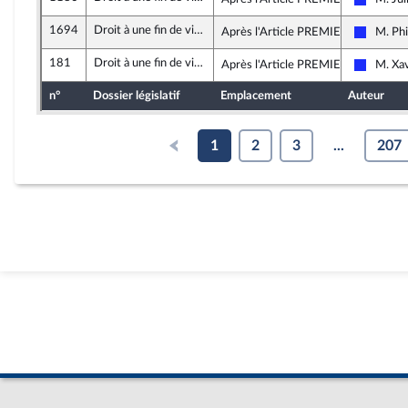
Les Rép
1694
Droit à une fin de vie libre et choisie
Après l'Article PREMIER
M. Phi
Les Rép
181
Droit à une fin de vie libre et choisie
Après l'Article PREMIER
M. Xav
Les Rép
n°
Dossier législatif
Emplacement
Auteur
1
2
3
...
207