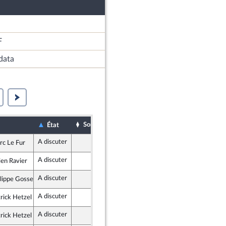
F
data
Sort
Date d'examen
Examiné par
État
A discuter
Assemblée nationale (séance publique)
rc Le Fur
ublicains
A discuter
Assemblée nationale (séance publique)
ien Ravier
ublicains
A discuter
Assemblée nationale (séance publique)
lippe Gosselin
ublicains
A discuter
Assemblée nationale (séance publique)
rick Hetzel
ublicains
A discuter
Assemblée nationale (séance publique)
rick Hetzel
ublicains