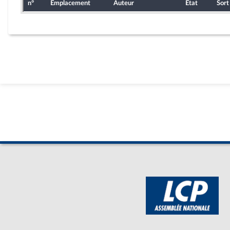
n°
Emplacement
Auteur
État
Sort