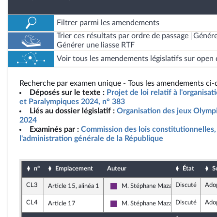
Filtrer parmi les amendements
Trier ces résultats par ordre de passage
Génére
Générer une liasse RTF
Voir tous les amendements législatifs sur open 
Recherche par examen unique - Tous les amendements ci-d
Déposés sur le texte :
Projet de loi relatif à l'organis
et Paralympiques 2024, n° 383
Liés au dossier législatif :
Organisation des jeux Olymp
2024
Examinés par :
Commission des lois constitutionnelles, 
l'administration générale de la République
n°
Emplacement
Auteur
État
S
CL3
Discuté
Ado
Article 15, alinéa 1
M. Stéphane Mazars
La République en Marche
CL4
Discuté
Ado
Article 17
M. Stéphane Mazars
La République en Marche