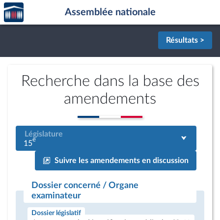
Accèder
Aller au contenu
Aller en bas de la page
Assemblée nationale
à la
page
d'accueil
Résultats >
Recherche dans la base des
amendements
Législature
e
15
Suivre les amendements en discussion
Dossier concerné / Organe
examinateur
Dossier législatif