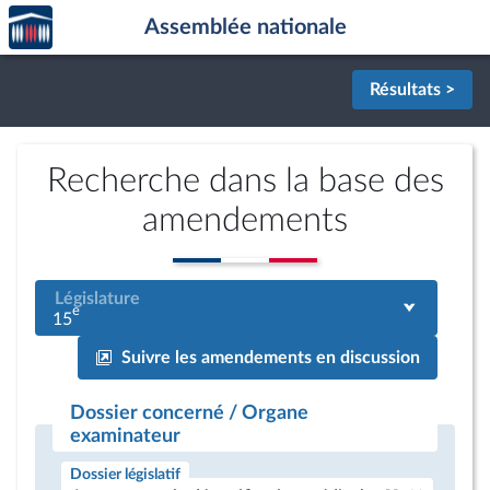
Accèder
Aller au contenu
Aller en bas de la page
Assemblée nationale
à la
page
d'accueil
Résultats >
Recherche dans la base des
amendements
Législature
e
15
Suivre les amendements en discussion
Dossier concerné / Organe
examinateur
Dossier législatif