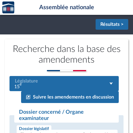
Accèder
Aller au contenu
Aller en bas de la page
Assemblée nationale
à la
page
d'accueil
Résultats >
Recherche dans la base des
amendements
Législature
e
15
Suivre les amendements en discussion
Dossier concerné / Organe
examinateur
Dossier législatif