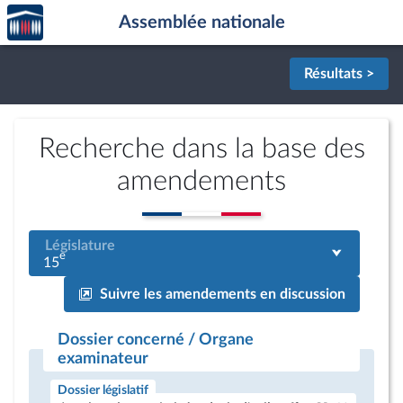
Accèder
Aller au contenu
Aller en bas de la page
Assemblée nationale
à la
page
d'accueil
Résultats >
Recherche dans la base des
amendements
Législature
e
15
Suivre les amendements en discussion
Dossier concerné / Organe
examinateur
Dossier législatif