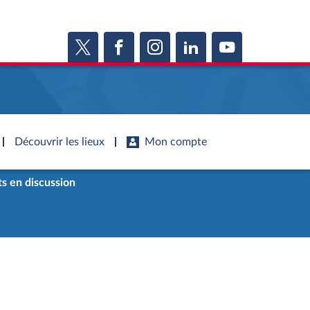
Découvrir les lieux
Mon compte
s en discussion
s
s
Histoire
S'inscrire
ie
Juniors
ports d'information
Dossiers législatifs
Anciennes législatures
ports d'enquête
Budget et sécurité sociale
Vous n'avez pas encore de compte ?
ssemblée ...
Enregistrez-vous
orts législatifs
Questions écrites et orales
Liens vers les sites publics
orts sur l'application des lois
Comptes rendus des débats
mètre de l’application des lois