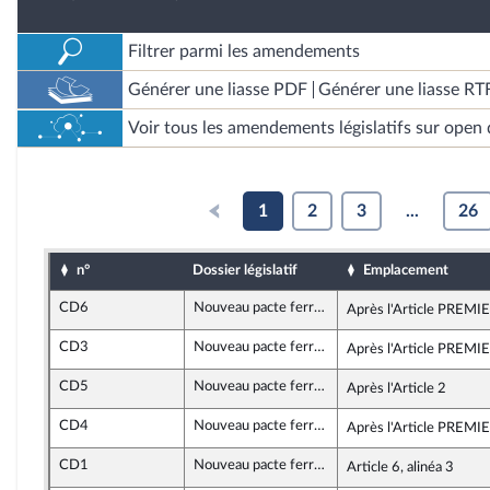
Filtrer parmi les amendements
Générer une liasse PDF
Générer une liasse RT
Voir tous les amendements législatifs sur open 
1
2
3
...
26
n°
Dossier législatif
Emplacement
CD6
Nouveau pacte ferroviaire
Après l'Article PREMI
CD3
Nouveau pacte ferroviaire
Après l'Article PREMI
CD5
Nouveau pacte ferroviaire
Après l'Article 2
CD4
Nouveau pacte ferroviaire
Après l'Article PREMI
CD1
Nouveau pacte ferroviaire
Article 6, alinéa 3