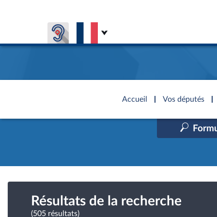
Aller au contenu
Aller en bas de la page
Accèder à
la page
Accueil
Vos députés
d'accueil
Formu
Présiden
Séance p
Rôle et p
Visiter l
Général
CONNEXION & INSCRIPTION
CONNAÎTRE L'ASSEMBLÉE
VOS DÉPUTÉS
Fiches « C
DÉCOUVRIR LES LIEUX
577 dépu
Commissi
Visite vi
TRAVAUX PARLEMENTAIRES
Organisa
Groupes 
Europe et
Assister
Présidenc
Élections
Contrôle
Accès de
Bureau
Co
l’Assemb
Congrès
Résultats de la recherche
Les évèn
Pétitions
(505 résultats)