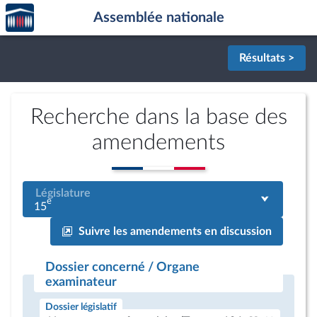
Accèder
Aller au contenu
Aller en bas de la page
Assemblée nationale
à la
page
d'accueil
Résultats >
Recherche dans la base des
amendements
Législature
e
15
Suivre les amendements en discussion
Dossier concerné / Organe
examinateur
Dossier législatif