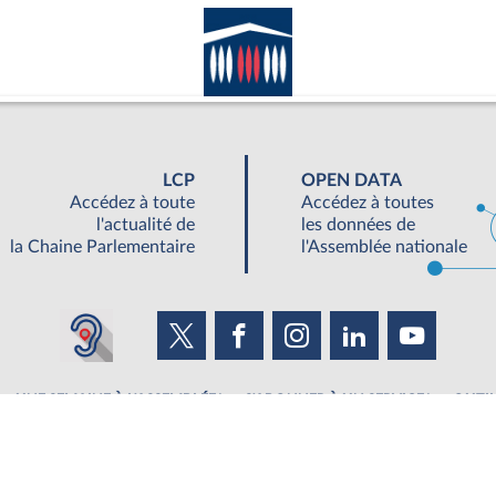
LCP
OPEN DATA
Accédez à toute
Accédez à toutes
l'actualité de
les données de
la Chaine Parlementaire
l'Assemblée nationale
UNE SEMAINE À L'ASSEMBLÉE
S'ABONNER À UN SERVICE
OUTIL
©Tous droits réservés Assemblée nationale 2019
|
Accessibilité : partiellement conforme
|
Contacter le webmestre
|
Fils RSS
|
Ge
ée nationale - 126 Rue de l'Université, 75355 Paris 07 SP - Standard 01 40 