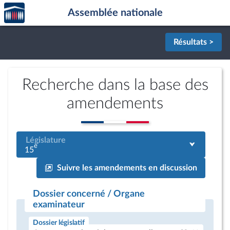
Accèder
Aller au contenu
Aller en bas de la page
Assemblée nationale
à la
page
d'accueil
Résultats >
Recherche dans la base des
amendements
Législature
e
15
Suivre les amendements en discussion
Dossier concerné / Organe
examinateur
Dossier législatif