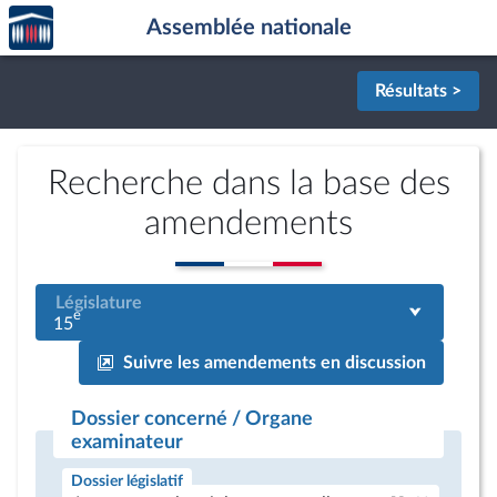
Accèder
Aller au contenu
Aller en bas de la page
Assemblée nationale
à la
page
d'accueil
Résultats >
Recherche dans la base des
amendements
Législature
e
15
Suivre les amendements en discussion
Dossier concerné / Organe
examinateur
Dossier législatif