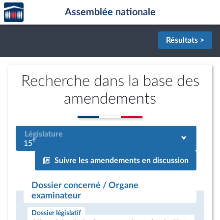
Accèder
Aller au contenu
Aller en bas de la page
Assemblée nationale
à la
page
d'accueil
Résultats >
Recherche dans la base des
amendements
Législature
e
15
Suivre les amendements en discussion
Dossier concerné / Organe
examinateur
Dossier législatif