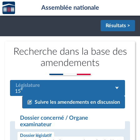
Accèder
Aller au contenu
Aller en bas de la page
Assemblée nationale
à la
page
d'accueil
Résultats >
Recherche dans la base des
amendements
Législature
e
15
Suivre les amendements en discussion
Dossier concerné / Organe
examinateur
Dossier législatif