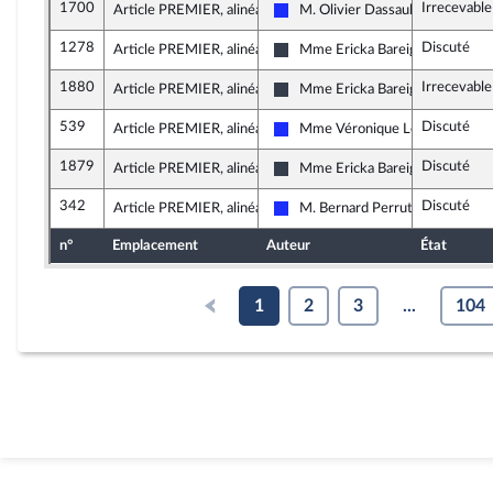
1700
Irrecevabl
Article PREMIER, alinéa 6
M. Olivier Dassault
Les Républicains
1278
Discuté
Article PREMIER, alinéa 6
Mme Ericka Bareigts
Nouvelle Gauche
1880
Irrecevabl
Article PREMIER, alinéa 6
Mme Ericka Bareigts
Nouvelle Gauche
539
Discuté
Article PREMIER, alinéa 9
Mme Véronique Louwagie
Les Républicains
1879
Discuté
Article PREMIER, alinéa 10
Mme Ericka Bareigts
Nouvelle Gauche
342
Discuté
Article PREMIER, alinéa 11
M. Bernard Perrut
Les Républicains
n°
Emplacement
Auteur
État
1
2
3
...
104