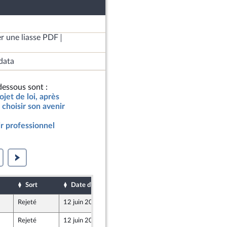
r une liasse PDF
data
essous sont :
jet de loi, après
choisir son avenir
ir professionnel
Sort
Date d'examen
Date de dépôt
Rejeté
12 juin 2018
7 juin 2018
Rejeté
12 juin 2018
5 juin 2018
ne