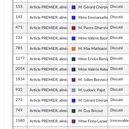
153
Discuté
Article PREMIER, alinéa 2
M. Gérard Cherpion
Les Républicains
143
Discuté
Article PREMIER, alinéa 2
Mme Emmanuelle Anthoine
Les Républicains
471
Discuté
Article PREMIER, alinéa 2
M. Pierre Dharréville
Gauche démocrate et républicai
133
Discuté
Article PREMIER, alinéa 2
Mme Valérie Bazin-Malgras
Les Républicains
785
Discuté
Article PREMIER, alinéa 2
M. Max Mathiasin
Mouvement Démocrate et appar
1277
Discuté
Article PREMIER, alinéa 2
Mme Ericka Bareigts
Nouvelle Gauche
2054
Discuté
Article PREMIER, alinéa 2
Mme Valérie Rabault
Nouvelle Gauche
1834
Discuté
Article PREMIER, alinéa 5
M. Julien Borowczyk
La République en Marche
935
Discuté
Article PREMIER, alinéa 6
M. Ludovic Pajot
Non inscrit
273
Discuté
Article PREMIER, alinéa 6
M. Gérard Cherpion
Les Républicains
749
Discuté
Article PREMIER, alinéa 6
M. Guy Bricout
UDI, Agir et Indépendants
1580
Irrecevabl
Article PREMIER, alinéa 6
Mme Fiona Lazaar
La République en Marche