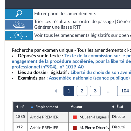
Filtrer parmi les amendements
Trier ces résultats par ordre de passage
Génére
Générer une liasse RTF
Voir tous les amendements législatifs sur open 
Recherche par examen unique - Tous les amendements ci-d
Déposés sur le texte :
Texte de la commission sur le pro
engagement de la procédure accélérée, pour la liberté de 
professionnel (n°904)., n° 1019-A0
Liés au dossier législatif :
Liberté du choix de son aven
Examinés par :
Assemblée nationale (séance publique)
1
2
3
...
104
n°
Auteur
État
Emplacement
1885
Discuté
Article PREMIER
M. Jean-Hugues Ratenon
La France insoumise
312
Discuté
Article PREMIER
M. Pierre Dharréville
Gauche démocrate et républicai