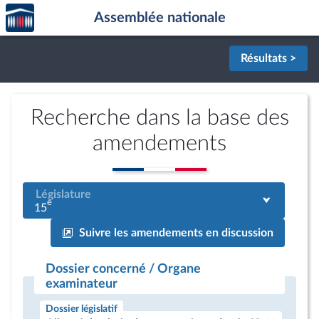
Accèder
Aller au contenu
Aller en bas de la page
Assemblée nationale
à la
page
d'accueil
Résultats >
Recherche dans la base des
amendements
Législature
e
15
Suivre les amendements en discussion
Dossier concerné / Organe
examinateur
Dossier législatif