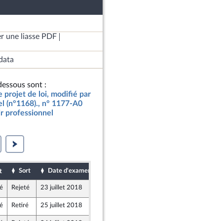
r une liasse PDF
data
essous sont :
e projet de loi, modifié par
nel (n°1168)., n° 1177-A0
ir professionnel
Sort
Date d'examen
Date de dépôt
t
é
Rejeté
23 juillet 2018
20 juillet 2018
é
Retiré
25 juillet 2018
20 juillet 2018