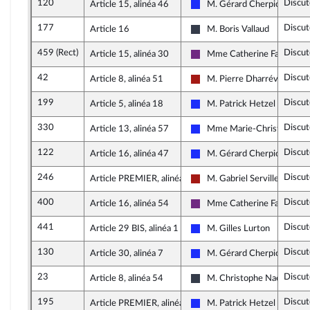
120
Discut
Article 15, alinéa 46
M. Gérard Cherpion
Les Républicains
177
Discut
Article 16
M. Boris Vallaud
Nouvelle Gauche
459 (Rect)
Discut
Article 15, alinéa 30
Mme Catherine Fabre
La République en Marche
42
Discut
Article 8, alinéa 51
M. Pierre Dharréville
Gauche démocrate et républ
199
Discut
Article 5, alinéa 18
M. Patrick Hetzel
Les Républicains
330
Discut
Article 13, alinéa 57
Mme Marie-Christine Dall
Les Républicains
122
Discut
Article 16, alinéa 47
M. Gérard Cherpion
Les Républicains
246
Discut
Article PREMIER, alinéa 178
M. Gabriel Serville
Gauche démocrate et républ
400
Discut
Article 16, alinéa 54
Mme Catherine Fabre
La République en Marche
441
Discut
Article 29 BIS, alinéa 1
M. Gilles Lurton
Les Républicains
130
Discut
Article 30, alinéa 7
M. Gérard Cherpion
Les Républicains
23
Discut
Article 8, alinéa 54
M. Christophe Naegelen
UDI, Agir et Indépendants
195
Discut
Article PREMIER, alinéa 72
M. Patrick Hetzel
Les Républicains