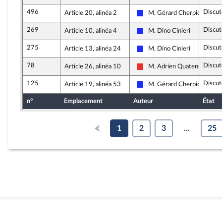
496
Discut
Article 20, alinéa 2
M. Gérard Cherpion
Les Républicains
269
Discut
Article 10, alinéa 4
M. Dino Cinieri
Les Républicains
275
Discut
Article 13, alinéa 24
M. Dino Cinieri
Les Républicains
78
Discut
Article 26, alinéa 10
M. Adrien Quatennens
La France insoumise
125
Discut
Article 19, alinéa 53
M. Gérard Cherpion
Les Républicains
n°
Emplacement
Auteur
État
1
2
3
...
25