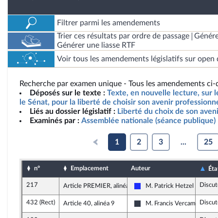
Filtrer parmi les amendements
Trier ces résultats par ordre de passage
Génére
Générer une liasse RTF
Voir tous les amendements législatifs sur open 
Recherche par examen unique - Tous les amendements ci-d
Déposés sur le texte :
Texte, en nouvelle lecture, sur l
le Sénat, pour la liberté de choisir son avenir profession
Liés au dossier législatif :
Liberté du choix de son aven
Examinés par :
Assemblée nationale (séance publique)
1
2
3
...
25
n°
Emplacement
Auteur
Éta
217
Discut
Article PREMIER, alinéa 178
M. Patrick Hetzel
Les Républicains
432 (Rect)
Discut
Article 40, alinéa 9
M. Francis Vercamer
UDI, Agir et Indépendants