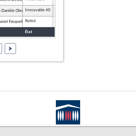
publicains
Irrecevable 40
Danièle Obono
nce insoumise
Retiré
aniel Fasquelle
publicains
État
Sort
Date d'examen
Examiné pa