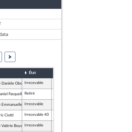
F
data
État
Date d'examen
Examiné pa
Sort
Irrecevable
Irrecevable
Danièle Obono
nce insoumise
Retiré
aniel Fasquelle
publicains
Irrecevable
Irrecevable
 Emmanuelle Ménard
scrit
Irrecevable 40
ic Ciotti
publicains
Irrecevable
Irrecevable
Valérie Boyer
publicains