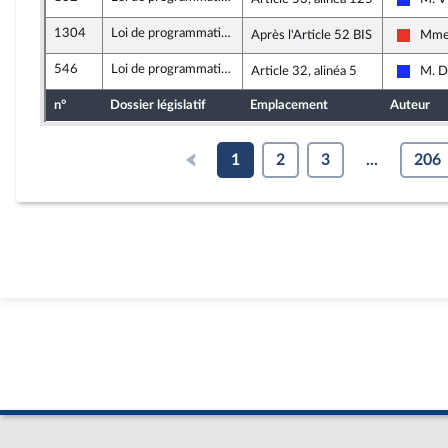
Les Ré
1304
Loi de programmation de la justice 2018-2022
Après l'Article 52 BIS
Mme 
La Fra
546
Loi de programmation de la justice 2018-2022
Article 32, alinéa 5
M. D
Les Ré
n°
Dossier législatif
Emplacement
Auteur
1
2
3
...
206