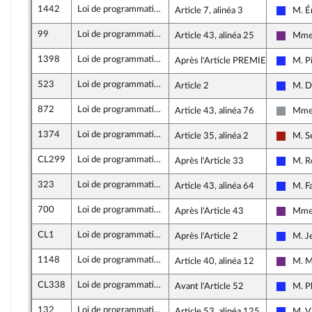
1442
Loi de programmation de la justice 2018-2022
Article 7, alinéa 3
M. É
Les Ré
99
Loi de programmation de la justice 2018-2022
Article 43, alinéa 25
Mme 
La Rép
1398
Loi de programmation de la justice 2018-2022
Après l'Article PREMIER TER
M. P
Les Ré
523
Loi de programmation de la justice 2018-2022
Article 2
M. D
Les Ré
872
Loi de programmation de la justice 2018-2022
Article 43, alinéa 76
Mme
Non in
1374
Loi de programmation de la justice 2018-2022
Article 35, alinéa 2
M. S
Gauche
CL299
Loi de programmation de la justice 2018-2022
Après l'Article 33
M. R
Les Ré
323
Loi de programmation de la justice 2018-2022
Article 43, alinéa 64
M. Fa
Les Ré
700
Loi de programmation de la justice 2018-2022
Après l'Article 43
Mme 
La Rép
CL1
Loi de programmation de la justice 2018-2022
Après l'Article 2
M. J
Les Ré
1148
Loi de programmation de la justice 2018-2022
Article 40, alinéa 12
M. M
La Rép
CL338
Loi de programmation de la justice 2018-2022
Avant l'Article 52
M. P
Les Ré
132
Loi de programmation de la justice 2018-2022
Article 53, alinéa 125
M. V