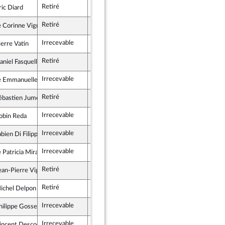
Retiré
ric Diard
publicains
Retiré
Corinne Vignon
ublique en Marche
Irrecevable
Irrecevable
ierre Vatin
publicains
Retiré
aniel Fasquelle
publicains
Irrecevable
Irrecevable
 Emmanuelle Ménard
scrit
Retiré
ébastien Jumel
 démocrate et républicaine
Irrecevable
Irrecevable
obin Reda
publicains
Irrecevable
Irrecevable
bien Di Filippo
publicains
Irrecevable
Irrecevable
Patricia Mirallès
ublique en Marche
Retiré
ean-Pierre Vigier
publicains
Retiré
ichel Delpon
ublique en Marche
Irrecevable
Irrecevable
hilippe Gosselin
publicains
Irrecevable
Irrecevable
incent Descoeur