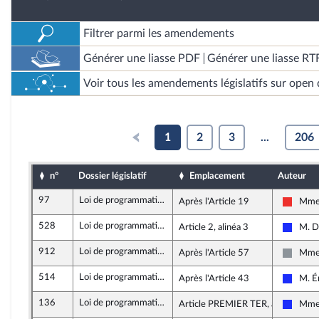
Filtrer parmi les amendements
Générer une liasse PDF
Générer une liasse RT
Voir tous les amendements législatifs sur open 
1
2
3
...
206
n°
Dossier législatif
Emplacement
Auteur
97
Loi de programmation de la justice 2018-2022
Après l'Article 19
Mme 
La Fra
528
Loi de programmation de la justice 2018-2022
Article 2, alinéa 3
M. D
Les Ré
912
Loi de programmation de la justice 2018-2022
Après l'Article 57
Mme
Non in
514
Loi de programmation de la justice 2018-2022
Après l'Article 43
M. Ér
Les Ré
136
Loi de programmation de la justice 2018-2022
Article PREMIER TER, alinéa 6
Mme 
Les Ré