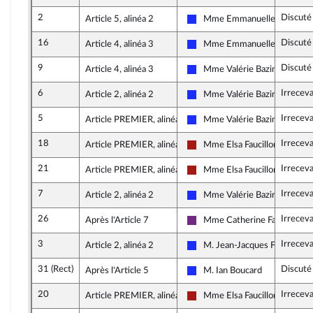
2
Discuté
Article 5, alinéa 2
Mme Emmanuelle Anthoin
Les Républicains
16
Discuté
Article 4, alinéa 3
Mme Emmanuelle Anthoin
Les Républicains
9
Discuté
Article 4, alinéa 3
Mme Valérie Bazin-Malgras
Les Républicains
6
Irrecev
Article 2, alinéa 2
Mme Valérie Bazin-Malgras
Les Républicains
5
Irrecev
Article PREMIER, alinéa 4
Mme Valérie Bazin-Malgras
Les Républicains
18
Irrecev
Article PREMIER, alinéa 4
Mme Elsa Faucillon
Gauche démocrate et républi
21
Irrecev
Article PREMIER, alinéa 4
Mme Elsa Faucillon
Gauche démocrate et républi
7
Irrecev
Article 2, alinéa 2
Mme Valérie Bazin-Malgras
Les Républicains
26
Irrecev
Après l'Article 7
Mme Catherine Fabre
La République en Marche
3
Irrecev
Article 2, alinéa 2
M. Jean-Jacques Ferrara
Les Républicains
31 (Rect)
Discuté
Après l'Article 5
M. Ian Boucard
Les Républicains
20
Irrecev
Article PREMIER, alinéa 4
Mme Elsa Faucillon
Gauche démocrate et républi