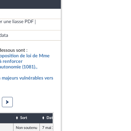
r une liasse PDF
data
essous sont :
roposition de loi de Mme
à renforcer
autonomie (1081).,
majeurs vulnérables vers
Sort
Date d'examen
Date de dépôt
Non soutenu
7 mai 2019
29 avril 2019