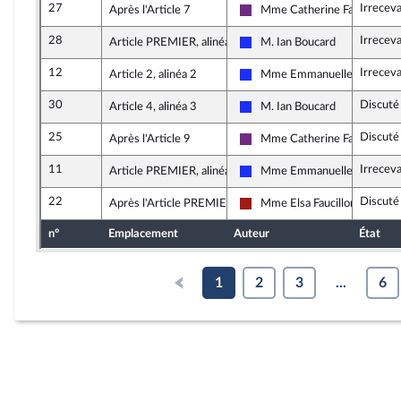
27
Irrecev
Après l'Article 7
Mme Catherine Fabre
La République en Marche
28
Irrecev
Article PREMIER, alinéa 4
M. Ian Boucard
Les Républicains
12
Irrecev
Article 2, alinéa 2
Mme Emmanuelle Anthoin
Les Républicains
30
Discuté
Article 4, alinéa 3
M. Ian Boucard
Les Républicains
25
Discuté
Après l'Article 9
Mme Catherine Fabre
La République en Marche
11
Irrecev
Article PREMIER, alinéa 4
Mme Emmanuelle Anthoin
Les Républicains
22
Discuté
Après l'Article PREMIER
Mme Elsa Faucillon
Gauche démocrate et républi
n°
Emplacement
Auteur
État
1
2
3
...
6