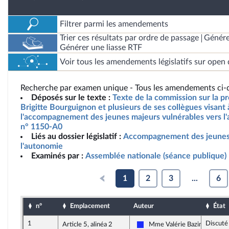
Filtrer parmi les amendements
Trier ces résultats par ordre de passage
Génére
Générer une liasse RTF
Voir tous les amendements législatifs sur open 
Recherche par examen unique - Tous les amendements ci-d
Déposés sur le texte :
Texte de la commission sur la p
Brigitte Bourguignon et plusieurs de ses collègues visant 
l'accompagnement des jeunes majeurs vulnérables vers l'
n° 1150-A0
Liés au dossier législatif :
Accompagnement des jeunes 
l'autonomie
Examinés par :
Assemblée nationale (séance publique)
1
2
3
...
6
n°
Emplacement
Auteur
État
1
Discuté
Article 5, alinéa 2
Mme Valérie Bazin-Malgras
Les Républicains