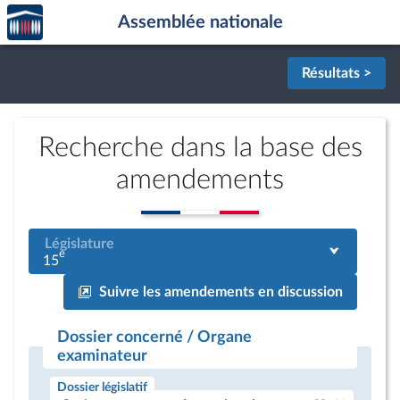
Accèder
Aller au contenu
Aller en bas de la page
Assemblée nationale
à la
page
d'accueil
Résultats >
Recherche dans la base des
amendements
Législature
e
15
Suivre les amendements en discussion
Dossier concerné / Organe
examinateur
Dossier législatif