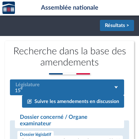
Accèder
Aller au contenu
Aller en bas de la page
Assemblée nationale
à la
page
d'accueil
Résultats >
Recherche dans la base des
amendements
Législature
e
15
Suivre les amendements en discussion
Dossier concerné / Organe
examinateur
Dossier législatif