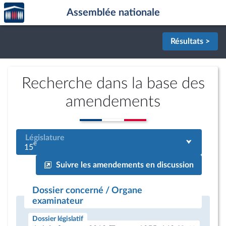
Accèder
Aller au contenu
Aller en bas de la page
Assemblée nationale
à la
page
d'accueil
Résultats >
Recherche dans la base des
amendements
Législature
e
15
Suivre les amendements en discussion
Dossier concerné / Organe
examinateur
Dossier législatif