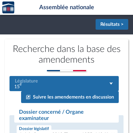
Accèder
Aller au contenu
Aller en bas de la page
Assemblée nationale
à la
page
d'accueil
Résultats >
Recherche dans la base des
amendements
Législature
e
15
Suivre les amendements en discussion
Dossier concerné / Organe
examinateur
Dossier législatif