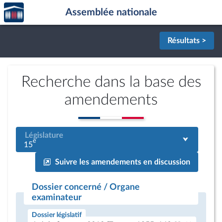
Accèder
Aller au contenu
Aller en bas de la page
Assemblée nationale
à la
page
d'accueil
Résultats >
Recherche dans la base des
amendements
Législature
e
15
Suivre les amendements en discussion
Dossier concerné / Organe
examinateur
Dossier législatif