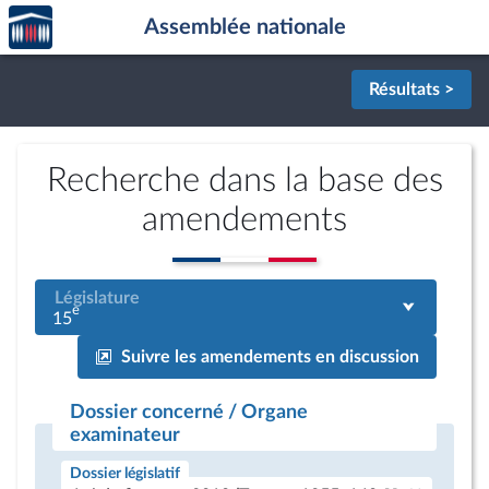
Accèder
Aller au contenu
Aller en bas de la page
Assemblée nationale
à la
page
d'accueil
Résultats >
Recherche dans la base des
amendements
Législature
e
15
Suivre les amendements en discussion
Dossier concerné / Organe
examinateur
Dossier législatif