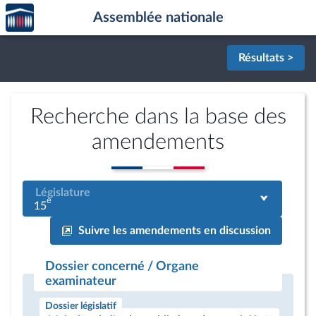
Accèder
Aller au contenu
Aller en bas de la page
Assemblée nationale
à la
page
d'accueil
Résultats >
Recherche dans la base des
amendements
Législature
e
15
Suivre les amendements en discussion
Dossier concerné / Organe
examinateur
Dossier législatif