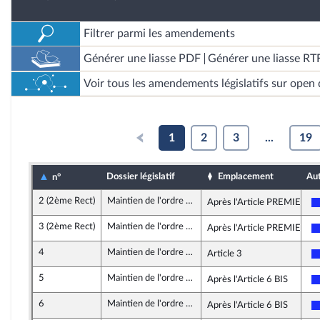
Filtrer parmi les amendements
Générer une liasse PDF
Générer une liasse RT
Voir tous les amendements législatifs sur open 
1
2
3
...
19
Dossier législatif
Emplacement
Au
n°
2 (2ème Rect)
Maintien de l'ordre public lors des manifestations
Après l'Article PREMIER
3 (2ème Rect)
Maintien de l'ordre public lors des manifestations
Après l'Article PREMIER
4
Maintien de l'ordre public lors des manifestations
Article 3
5
Maintien de l'ordre public lors des manifestations
Après l'Article 6 BIS
6
Maintien de l'ordre public lors des manifestations
Après l'Article 6 BIS