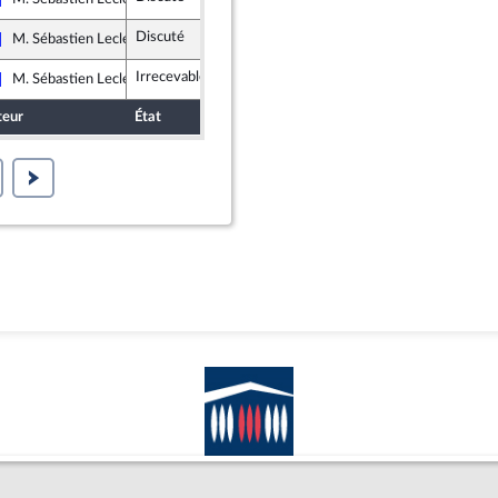
Les Républicains
Discuté
Non soutenu
1 février 2019
M. Sébastien Leclerc
Les Républicains
Irrecevable 40
M. Sébastien Leclerc
Les Républicains
teur
État
Sort
Date d'examen
Ex