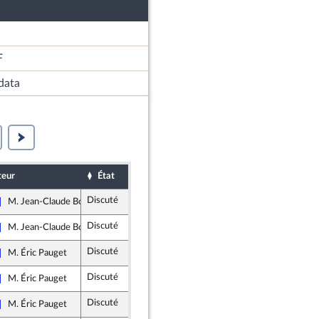
F
data
teur
État
Sort
Date d'examen
Ex
Discuté
Non soutenu
30 janvier 2019
M. Jean-Claude Bouchet
Les Républicains
Discuté
Non soutenu
30 janvier 2019
M. Jean-Claude Bouchet
Les Républicains
Discuté
Rejeté
30 janvier 2019
M. Éric Pauget
Les Républicains
Discuté
Non soutenu
1 février 2019
M. Éric Pauget
Les Républicains
Discuté
Non soutenu
1 février 2019
M. Éric Pauget
Les Républicains