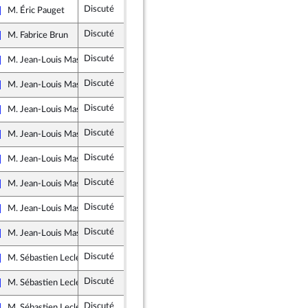
Discuté
Rejeté
30 janvier 2019
M. Éric Pauget
Les Républicains
Discuté
Non soutenu
30 janvier 2019
M. Fabrice Brun
Les Républicains
Discuté
Rejeté
1 février 2019
M. Jean-Louis Masson
Les Républicains
Discuté
Tombé
30 janvier 2019
M. Jean-Louis Masson
Les Républicains
Discuté
Rejeté
30 janvier 2019
M. Jean-Louis Masson
Les Républicains
Discuté
Non soutenu
1 février 2019
M. Jean-Louis Masson
Les Républicains
Discuté
Non soutenu
1 février 2019
M. Jean-Louis Masson
Les Républicains
Discuté
Non soutenu
31 janvier 2019
M. Jean-Louis Masson
Les Républicains
Discuté
Non soutenu
1 février 2019
M. Jean-Louis Masson
Les Républicains
Discuté
Non soutenu
1 février 2019
M. Jean-Louis Masson
Les Républicains
Discuté
Tombé
30 janvier 2019
M. Sébastien Leclerc
Les Républicains
Discuté
Tombé
30 janvier 2019
M. Sébastien Leclerc
Les Républicains
Discuté
Tombé
31 janvier 2019
M. Sébastien Leclerc