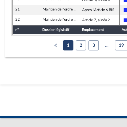
21
Maintien de l'ordre public lors des manifestations
Après l'Article 6 BIS
22
Maintien de l'ordre public lors des manifestations
Article 7, alinéa 2
n°
Dossier législatif
Emplacement
Au
1
2
3
...
19