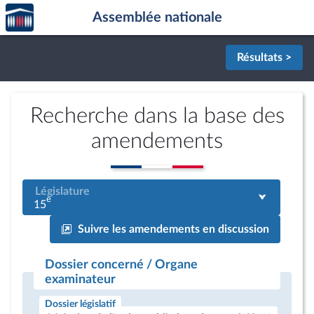
Accèder
Aller au contenu
Aller en bas de la page
Assemblée nationale
à la
page
d'accueil
Résultats >
Recherche dans la base des
amendements
Législature
e
15
Suivre les amendements en discussion
Dossier concerné / Organe
examinateur
Dossier législatif