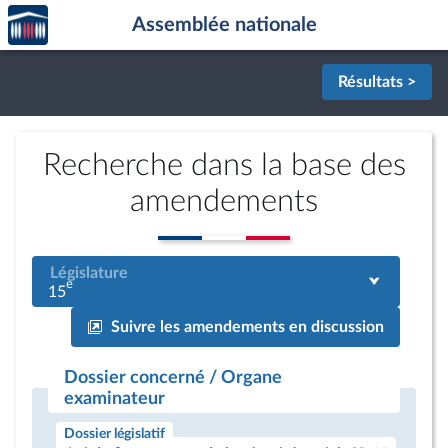
Accèder
Aller au contenu
Aller en bas de la page
Assemblée nationale
à la
page
d'accueil
Résultats >
Recherche dans la base des
amendements
Législature
e
15
Suivre les amendements en discussion
Dossier concerné / Organe
examinateur
Dossier législatif