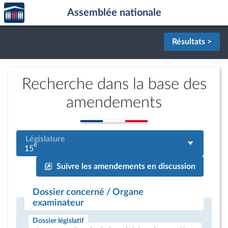
Accèder
Aller au contenu
Aller en bas de la page
Assemblée nationale
à la
page
d'accueil
Résultats >
Recherche dans la base des
amendements
Législature
e
15
Suivre les amendements en discussion
Dossier concerné / Organe
examinateur
Dossier législatif