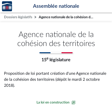
Accèder
Aller au contenu
Aller en bas de la page
Assemblée nationale
à la
page
Dossiers législatifs
Agence nationale de la cohésion des territoires
d'accueil
Agence nationale de la
cohésion des territoires
e
15
législature
Proposition de loi portant création d'une Agence nationale
de la cohésion des territoires (dépôt le mardi 2 octobre
2018).
La loi en construction