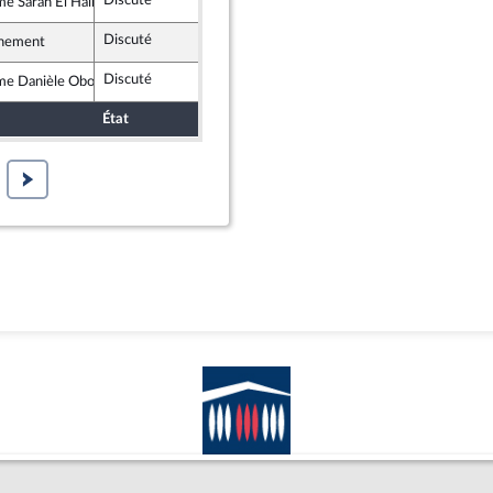
Discuté
Adopté
26 mars 2019
e Sarah El Haïry
ement Démocrate et apparentés
Discuté
Adopté
26 mars 2019
nement
Discuté
Non soutenu
26 mars 2019
e Danièle Obono
rance insoumise
État
Sort
Date d'examen
Exami