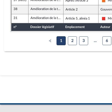
37 (Rect)
Amélioration de la trésorerie des associations
Après l'Article 3
Mm
Mouv
38
Amélioration de la trésorerie des associations
Article 2
Gouver
31
Amélioration de la trésorerie des associations
Article 5, alinéa 1
Mm
La F
n°
Dossier législatif
Emplacement
Auteur
1
2
3
...
6