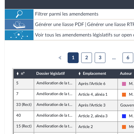
Filtrer parmi les amendements
Générer une liasse PDF
Générer une liasse RT
Voir tous les amendements législatifs sur open 
1
2
3
...
6
n°
Dossier législatif
Emplacement
Auteur
5
Amélioration de la trésorerie des associations
Après l'Article 6
M.
Soci
7
Amélioration de la trésorerie des associations
Article 4, alinéa 1
M.
Mouv
33 (Rect)
Amélioration de la trésorerie des associations
Après l'Article 3
Gouver
40
Amélioration de la trésorerie des associations
Article 2, alinéa 3
M.
Les 
15 (Rect)
Amélioration de la trésorerie des associations
Article 2
Mm
Mouv