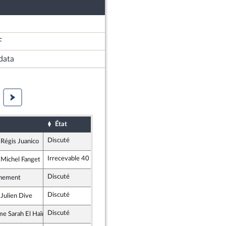
F
data
État
Sort
Date d'examen
Exami
Discuté
Retiré
26 mars 2019
 Régis Juanico
alistes et apparentés
Irrecevable 40
 Michel Fanget
ement Démocrate et apparentés
Discuté
Adopté
26 mars 2019
nement
Discuté
Tombé
26 mars 2019
 Julien Dive
Républicains
Discuté
Retiré
26 mars 2019
e Sarah El Haïry
ement Démocrate et apparentés