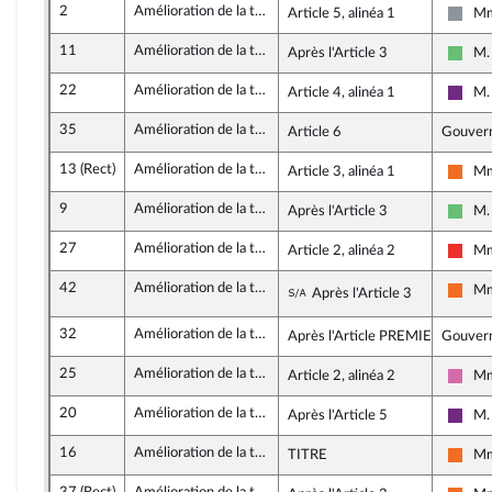
2
Amélioration de la trésorerie des associations
Article 5, alinéa 1
Mm
Non 
11
Amélioration de la trésorerie des associations
Après l'Article 3
M.
Liber
22
Amélioration de la trésorerie des associations
Article 4, alinéa 1
M.
La R
35
Amélioration de la trésorerie des associations
Article 6
Gouver
13 (Rect)
Amélioration de la trésorerie des associations
Article 3, alinéa 1
Mm
Mouv
9
Amélioration de la trésorerie des associations
Après l'Article 3
M.
Liber
27
Amélioration de la trésorerie des associations
Article 2, alinéa 2
Mm
La F
42
Amélioration de la trésorerie des associations
Sous-amendement de 
Mm
Après l'Article 3
Mouv
32
Amélioration de la trésorerie des associations
Après l'Article PREMIER
Gouver
25
Amélioration de la trésorerie des associations
Article 2, alinéa 2
Mm
Soci
20
Amélioration de la trésorerie des associations
Après l'Article 5
M.
La R
16
Amélioration de la trésorerie des associations
TITRE
Mm
Mouv