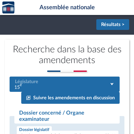
Accèder
Aller au contenu
Aller en bas de la page
Assemblée nationale
à la
page
d'accueil
Résultats >
Recherche dans la base des
amendements
Législature
e
15
Suivre les amendements en discussion
Dossier concerné / Organe
examinateur
Dossier législatif