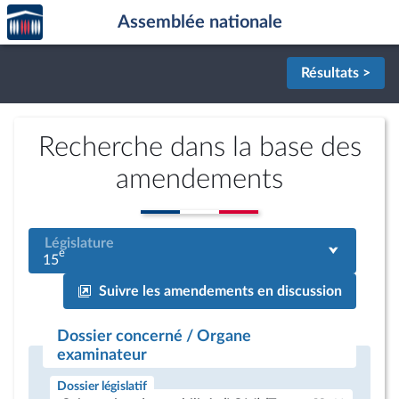
Accèder
Aller au contenu
Aller en bas de la page
Assemblée nationale
à la
page
d'accueil
Résultats >
Recherche dans la base des
amendements
Législature
e
15
Suivre les amendements en discussion
Dossier concerné / Organe
examinateur
Dossier législatif