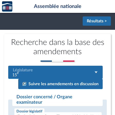
Accèder
Aller au contenu
Aller en bas de la page
Assemblée nationale
à la
page
d'accueil
Résultats >
Recherche dans la base des
amendements
Législature
e
15
Suivre les amendements en discussion
Dossier concerné / Organe
examinateur
Dossier législatif