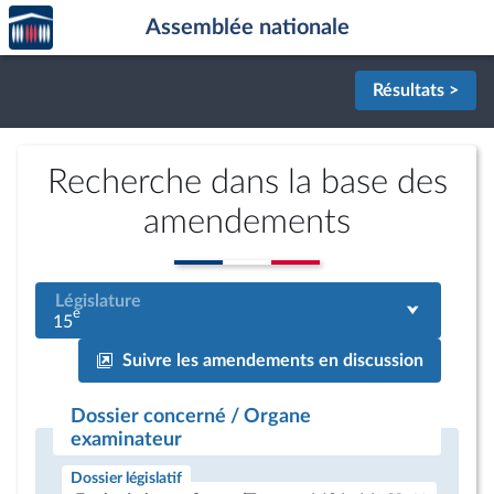
Accèder
Aller au contenu
Aller en bas de la page
Assemblée nationale
à la
page
d'accueil
Résultats >
Recherche dans la base des
amendements
Législature
e
15
Suivre les amendements en discussion
Dossier concerné / Organe
examinateur
Dossier législatif