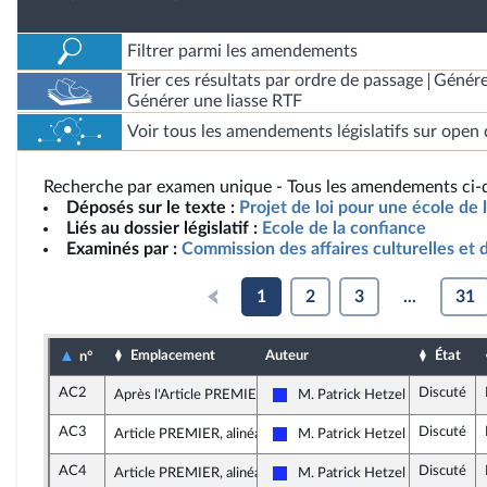
Filtrer parmi les amendements
Trier ces résultats par ordre de passage
Génére
Générer une liasse RTF
Voir tous les amendements législatifs sur open 
Recherche par examen unique - Tous les amendements ci-d
Déposés sur le texte :
Projet de loi pour une école de 
Liés au dossier législatif :
Ecole de la confiance
Examinés par :
Commission des affaires culturelles et 
1
2
3
...
31
Emplacement
Auteur
État
n°
AC2
Discuté
Après l'Article PREMIER
M. Patrick Hetzel
Les Républicains
AC3
Discuté
Article PREMIER, alinéa 2
M. Patrick Hetzel
Les Républicains
AC4
Discuté
Article PREMIER, alinéa 2
M. Patrick Hetzel
Les Républicains