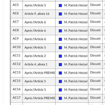
AC5
Discuté
Après l'Article 5
M. Patrick Hetzel
Les Républicains
AC6
Discuté
Article 9, alinéa 16
M. Patrick Hetzel
Les Républicains
AC7
Discuté
Après l'Article 6
M. Patrick Hetzel
Les Républicains
AC8
Discuté
Après l'Article 6
M. Patrick Hetzel
Les Républicains
AC9
Discuté
Après l'Article 6
M. Patrick Hetzel
Les Républicains
AC10
Discuté
Après l'Article 5
M. Patrick Hetzel
Les Républicains
AC11
Discuté
Après l'Article 2
M. Patrick Hetzel
Les Républicains
AC12
Discuté
Article 4, alinéa 1
M. Patrick Hetzel
Les Républicains
AC13
Discuté
Après l'Article PREMIER
M. Patrick Hetzel
Les Républicains
AC15
Discuté
Après l'Article 5
M. Patrick Hetzel
Les Républicains
AC16
Discuté
Après l'Article 5
M. Patrick Hetzel
Les Républicains
AC17
Discuté
Après l'Article PREMIER
M. Patrick Hetzel
Les Républicains